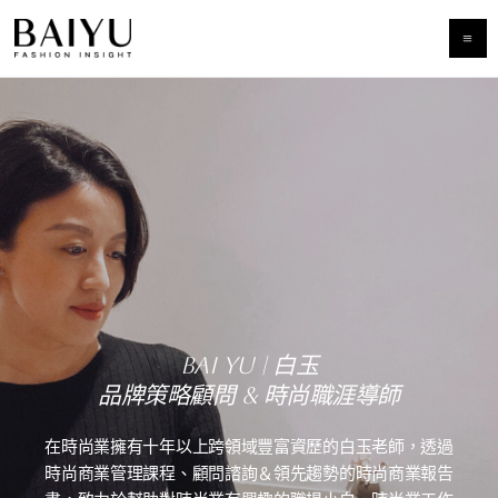
跳
至
主
要
內
容
BAI YU | 白玉
品牌策略顧問 & 時尚職涯導師
在時尚業擁有十年以上跨領域豐富資歷的白玉老師，透過
時尚商業管理課程、顧問諮詢＆領先趨勢的時尚商業報告