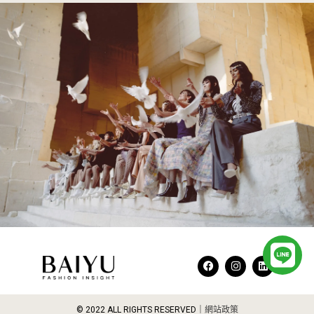
L
F
I
L
i
a
n
i
c
s
n
e
t
k
n
b
a
e
© 2022 ALL RIGHTS RESERVED​｜
網站政策
o
g
d