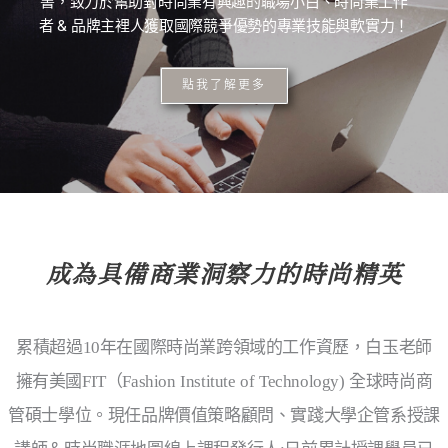
書，致力於幫助對時尚業有興趣的職場小白、時尚業工作
者 & 品牌主裡人獲取國際競爭優勢的專業技能與軟實力！
點我了解更多
成為具備商業洞察力的時尚精英
累積超過10年在國際時尚業跨領域的工作資歷，白玉老師
擁有美國FIT（Fashion Institute of Technology) 全球時尚商
管碩士學位。現任品牌價值策略顧問、實踐大學企管系授課