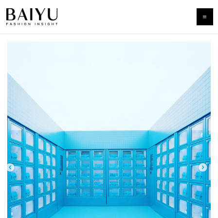
跳
至
主
要
內
容