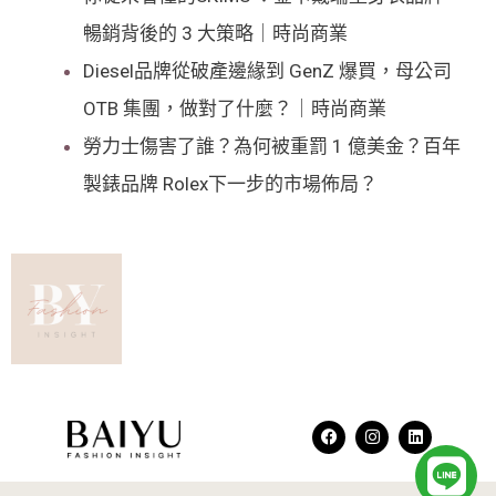
暢銷背後的 3 大策略｜時尚商業
Diesel品牌從破產邊緣到 GenZ 爆買，母公司
OTB 集團，做對了什麼？｜時尚商業
勞力士傷害了誰？為何被重罰 1 億美金？百年
製錶品牌 Rolex下一步的市場佈局？
F
I
L
a
n
i
L
c
s
n
e
t
k
b
a
e