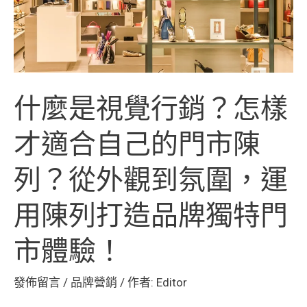
行
銷？
怎
樣
什麼是視覺行銷？怎樣
才
適
才適合自己的門市陳
合
列？從外觀到氛圍，運
自
己
用陳列打造品牌獨特門
的
市體驗！
門
市
發佈留言
/
品牌營銷
/ 作者:
Editor
陳