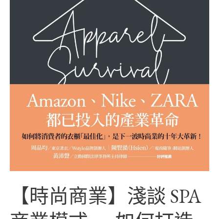
商
業
模
式
──
如
何
打
造
成
功
【時尚商業】淺談 SPA
的
時