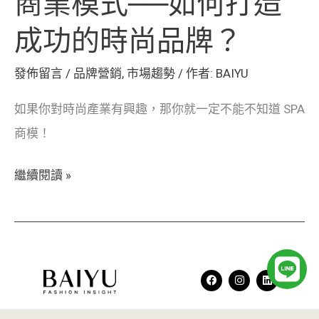
商業模式──如何打造
尚
成功的時尚品牌？
品
牌？
發佈留言
/
品牌營銷
,
市場趨勢
/ 作者:
BAIYU
如果你對時尚產業有興趣，那你就一定不能不知道 SPA
商模！
繼續閱讀 »
L
F
I
L
i
a
n
i
c
s
n
e
t
k
b
a
e