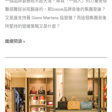
一個品牌要歷經大起大落，單靠「一個人」的力量是很
時
難很難從谷底翻身的。那Diesel品牌背後的集團是誰？
尚
又是誰支持著 Glenn Martens 這麼做？而這個集團背後
商
所堅持的營運策略又是什麼？
業
繼續閱讀 »
什
麼
是
視
覺