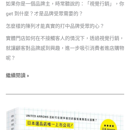
列？
如果你是一個品牌主，時常聽說的：「視覺行銷」，你
從
get 到什麼？才是品牌受眾需要的？
外
怎麼樣的陳列才能真實的打中品牌受眾的心？
觀
實體門店如何在不接觸客人的情況下，透過視覺行銷，
到
就讓顧客對品牌感到興趣，進一步吸引消費者進店購物
氛
呢？
圍，
運
繼續閱讀 »
用
陳
列
打
【時
造
尚
品