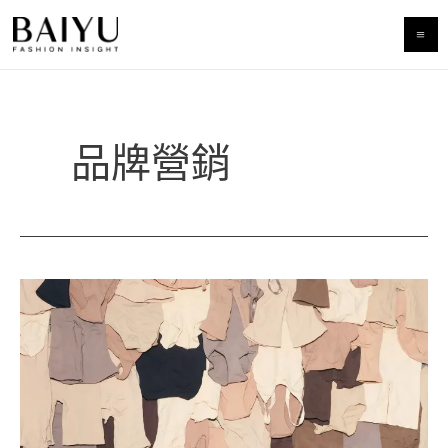
跳
至
主
要
品牌營銷
內
容
你
從
未
看
懂