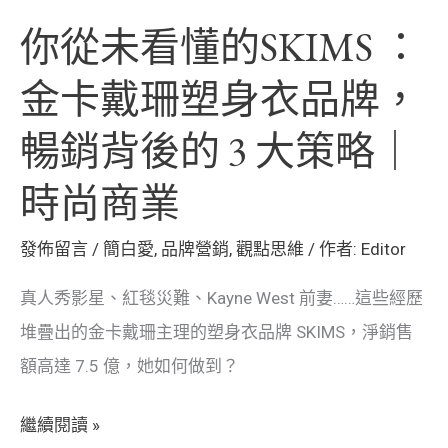
銷
你從未看懂的SKIMS ：
背
後
金卡戴珊塑身衣品牌，
的
暢銷背後的 3 大策略｜
3
大
時尚商業
策
發佈留言
/
簡白愛
,
品牌營銷
,
觀點思維
/ 作者:
Editor
略
｜
真人秀影星、紅毯災難、Kayne West 前妻……這些經歷
時
堆疊出的金卡戴珊主理的塑身衣品牌 SKIMS，淨銷售
尚
額高達 7.5 億，她如何做到？
商
業
繼續閱讀 »