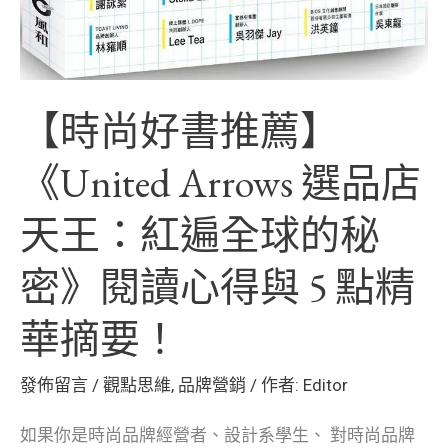
球
的
秘
【時尚好書推薦】
密》
《United Arrows 選品店
閱
讀
天王：紅遍全球的秘
心
得
密》閱讀心得與 5 點精
與
華摘要！
5
點
發佈留言
/
觀點思維
,
品牌營銷
/ 作者:
Editor
精
如果你是時尚品牌經營者、設計系學生、 對時尚品牌
華