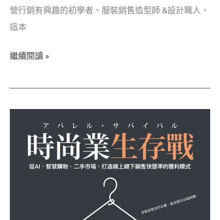
營行銷有興趣的初學者、服裝銷售造型師 &設計職人，
摘
這本
要！
繼續閱讀 »
【時
尚
商
業】
淺
談
SPA