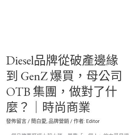
買，
母
公
司
OTB
Diesel品牌從破產邊緣
集
團，
到 GenZ 爆買，母公司
做
OTB 集團，做對了什
對
了
麼？｜時尚商業
什
麼？
發佈留言
/
簡白愛
,
品牌營銷
/ 作者:
Editor
｜