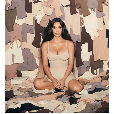
的
SKIMS
：
金
卡
戴
珊
塑
身
衣
品
牌，
暢