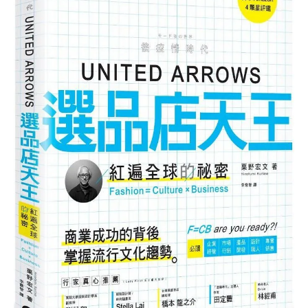
好
牌
書
獨
推
特
薦】
門
《United
市
Arrows
體
選
驗！
品
店
天
王：
紅
遍
全