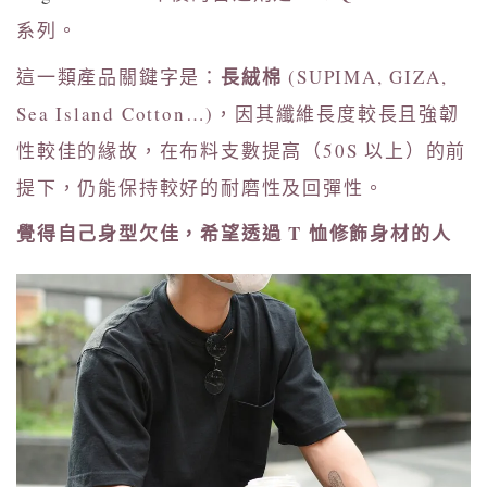
系列。
長絨棉
這一類產品關鍵字是：
(SUPIMA, GIZA,
Sea Island Cotton…)，因其纖維長度較長且強韌
性較佳的緣故，在布料支數提高（50S 以上）的前
提下，仍能保持較好的耐磨性及回彈性。
覺得自己身型欠佳，希望透過 T 恤修飾身材的人