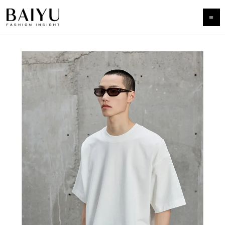
跳
至
主
要
內
容