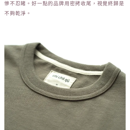
慘不忍睹。好一點的品牌用密拷收尾，視覺終歸是
不夠乾淨。