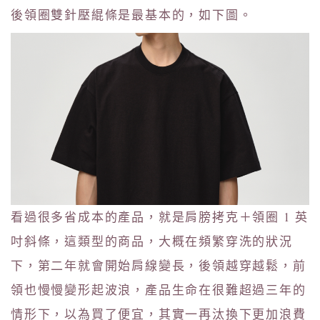
後領圈雙針壓緄條是最基本的，如下圖。
看過很多省成本的產品，就是肩膀拷克＋領圈 1 英
吋斜條，這類型的商品，大概在頻繁穿洗的狀況
下，第二年就會開始肩線變長，後領越穿越鬆，前
領也慢慢變形起波浪，產品生命在很難超過三年的
情形下，以為買了便宜，其實一再汰換下更加浪費