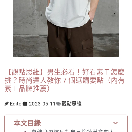
【觀點思維】男生必看！好看素Ｔ怎麼
挑？時尚達人教你 7 個選購要點（內有
素Ｔ品牌推薦）
Editor
2023-05-11
觀點思維
本文目錄
有健身習慣且對自己鍛鍊滿意的人