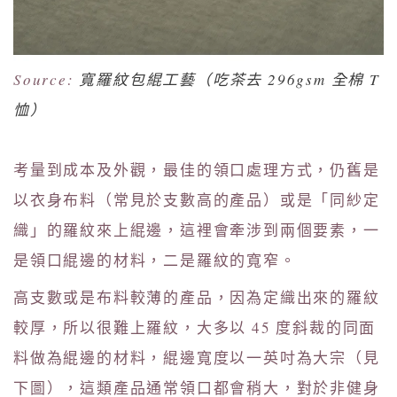
Source:
寬羅紋包緄工藝（吃茶去 296gsm 全棉 T
恤）
考量到成本及外觀，最佳的領口處理方式，仍舊是
以衣身布料（常見於支數高的產品）或是「同紗定
織」的羅紋來上緄邊，這裡會牽涉到兩個要素，一
是領口緄邊的材料，二是羅紋的寬窄。
高支數或是布料較薄的產品，因為定織出來的羅紋
較厚，所以很難上羅紋，大多以 45 度斜裁的同面
料做為緄邊的材料，緄邊寬度以一英吋為大宗（見
下圖），這類產品通常領口都會稍大，對於非健身