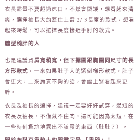
衣長盡量不要超過虎口，不然會顯矮，想看起來清
爽，選擇袖長大約蓋住上臂 2/ 3長度的款式，想看
起來時髦，可以選擇長度接近手肘的款式。
體型稍胖的人
肩寬稍寬，但下擺圍跟胸圍同尺寸的長
也是建議買
方形款式
，一來如果肚子大的選倒梯形款式，肚子
會更大，二來肩寬不夠的話，會讓上臂看起來更
胖。
衣長及袖長的選擇，建議一定要好好試穿，過短的
衣長及袖長，不僅藏不住肉，還可能因為太短，在
一些時刻尷尬地露出不該露的東西（肚肚？）。
關於布料克重較大的關鍵字是 「重磅」！