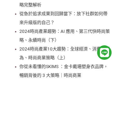
略完整解析
從急於追求成果到回歸當下：放下社群如何帶
來升級版的自己？
2024時尚產業趨勢：AI 應用、第三代快時尚策
略、永續時尚（下）
L
2024時尚產業10大趨勢：全球經濟、消費者行
i
為、時尚商業策略（上）
你從未看懂的SKIMS ：金卡戴珊塑身衣品牌，
n
暢銷背後的 3 大策略｜時尚商業
e
Diesel品牌從破產邊緣到 GenZ 爆買，母公司
OTB 集團，做對了什麼？｜時尚商業
勞力士傷害了誰？為何被重罰 1 億美金？百年
製錶品牌 Rolex下一步的市場佈局？