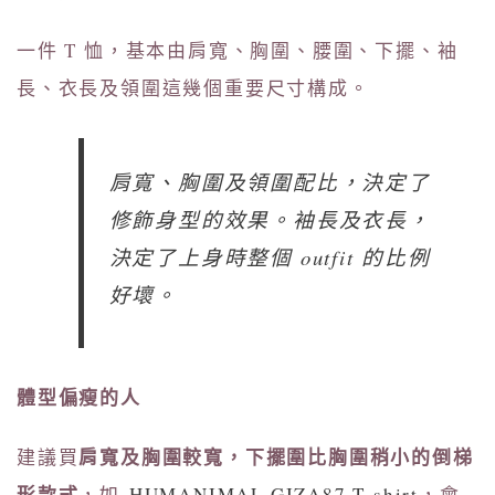
一件 T 恤，基本由肩寬、胸圍、腰圍、下擺、袖
長、衣長及領圍這幾個重要尺寸構成。
肩寬、胸圍及領圍配比，決定了
修飾身型的效果。袖長及衣長，
決定了上身時整個 outfit 的比例
好壞。
體型偏瘦的人
肩寬及胸圍較寬，下擺圍比胸圍稍小的倒梯
建議買
形款式
，如
HUMANIMAL GIZA87 T-shirt
，會