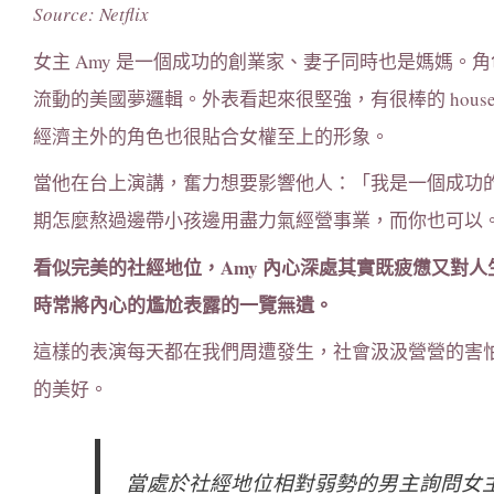
Source: Netflix
女主 Amy 是一個成功的創業家、妻子同時也是媽媽。角色完
流動的美國夢邏輯。外表看起來很堅強，有很棒的 hou
經濟主外的角色也很貼合女權至上的形象。
當他在台上演講，奮力想要影響他人：「我是一個成功
期怎麼熬過邊帶小孩邊用盡力氣經營事業，而你也可以
看似完美的社經地位，Amy 內心深處其實既疲憊又對
時常將內心的尷尬表露的一覽無遺。
這樣的表演每天都在我們周遭發生，社會汲汲營營的害
的美好。
當處於社經地位相對弱勢的男主詢問女