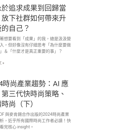
急於追求成果到回歸當
：放下社群如何帶來升
版的自己？
著想要看到「成果」的我，總是汲汲營
入，但好像沒有仔細思考「為什麼要做
」＆「什麼才是真正重要的事」？
 »
24時尚產業趨勢：AI 應
、第三代快時尚策略、
續時尚（下）
BOF 與麥肯錫合作出版的2024時尚產業
析，近乎所有國際時尚工作者必讀！快
完核心 insight。