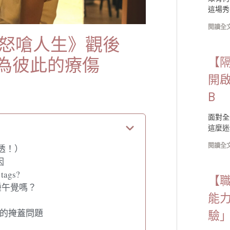
這場秀
閱讀全文
劇《怒嗆人生》觀後
為彼此的療傷
【
開啟
B
面對全
這麼迷
閱讀全文
劇透！）
因
ags?
【
要睡午覺嗎？
能
隱晦的掩蓋問題
驗