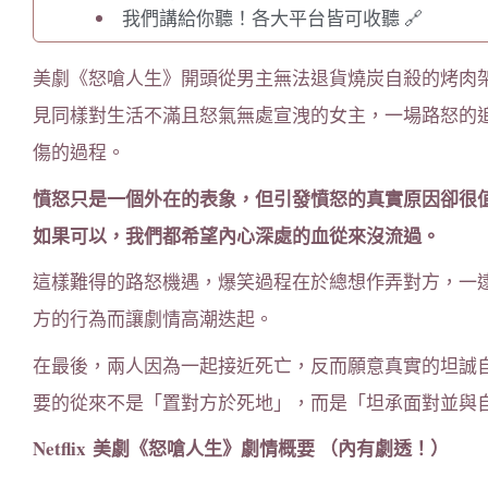
我們講給你聽！各大平台皆可收聽 🔗
美劇《怒嗆人生》開頭從男主無法退貨燒炭自殺的烤肉
見同樣對生活不滿且怒氣無處宣洩的女主，一場路怒的
傷的過程。
憤怒只是一個外在的表象，但引發憤怒的真實原因卻很
如果可以，我們都希望內心深處的血從來沒流過。
這樣難得的路怒機遇，爆笑過程在於總想作弄對方，一
方的行為而讓劇情高潮迭起。
在最後，兩人因為一起接近死亡，反而願意真實的坦誠
要的從來不是「置對方於死地」，而是「坦承面對並與
Netflix 美劇《怒嗆人生》劇情概要 （內有劇透！）