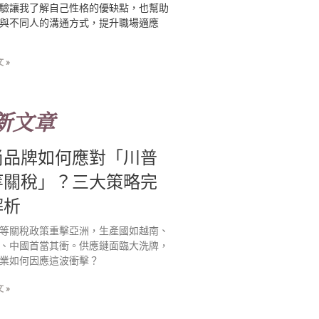
驗讓我了解自己性格的優缺點，也幫助
與不同人的溝通方式，提升職場適應
 »
新文章
尚品牌如何應對「川普
等關稅」？三大策略完
解析
等關稅政策重擊亞洲，生產國如越南、
、中國首當其衝。供應鏈面臨大洗牌，
業如何因應這波衝擊？
 »