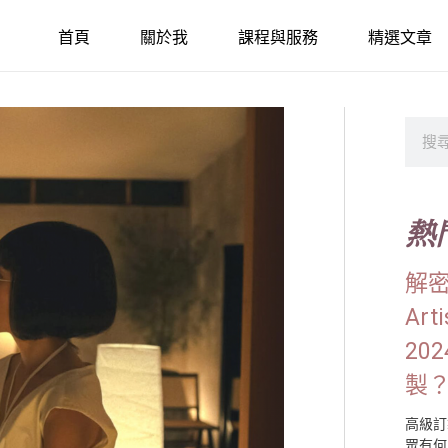
首頁
關於我
課程與服務
精選文章
搜
尋
熱
解密 
Arti
20
製
高級訂
眾有何