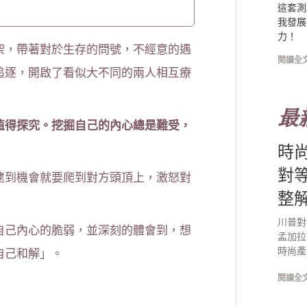
這套測
我發展
力！
架，帶著對於生存的問號，不經意的遇
閱讀全文
追逐，開啟了看似大不同的兩人相互療
最
值得探究。挖掘自己的內心總是難受，
時
對
逮到機會就要爬到對方頭頂上，激怒對
整
川普對
自己內心的脆弱，並深刻的體會到，想
孟加拉
自己和解」。
時尚產
閱讀全文