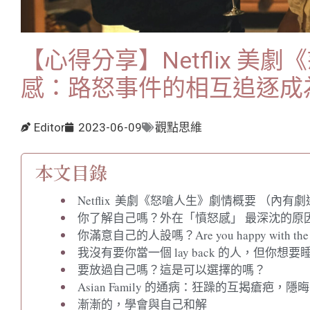
【心得分享】Netflix 美
感：路怒事件的相互追逐成
Editor
2023-06-09
觀點思維
本文目錄
Netflix 美劇《怒嗆人生》劇情概要 （內有
你了解自己嗎？外在「憤怒感」 最深沈的原
你滿意自己的人設嗎？Are you happy with the t
我沒有要你當一個 lay back 的人，但你想
要放過自己嗎？這是可以選擇的嗎？
Asian Family 的通病：狂躁的互揭瘡疤，
漸漸的，學會與自己和解