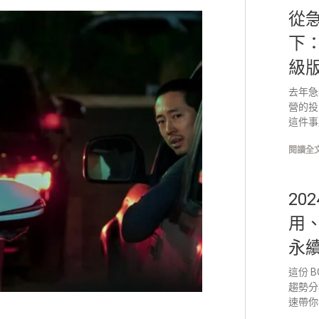
從
下
級
去年急
營的投
這件事
閱讀全文
20
用
永
這份 
趨勢分
速帶你看