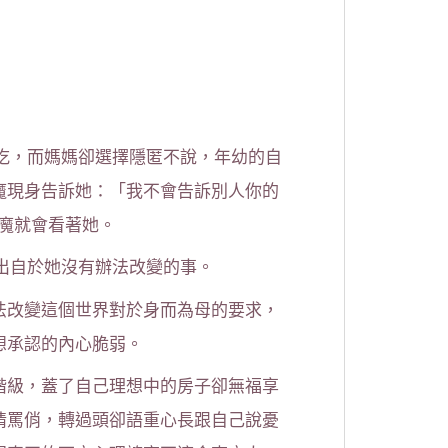
偷吃，而媽媽卻選擇隱匿不說，年幼的自
魔現身告訴她：「我不會告訴別人你的
惡魔就會看著她。
是出自於她沒有辦法改變的事。
法改變這個世界對於身而為母的要求，
想承認的內心脆弱。
階級，蓋了自己理想中的房子卻無福享
情罵俏，轉過頭卻語重心長跟自己說憂