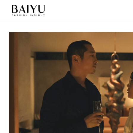
跳
至
主
要
內
容