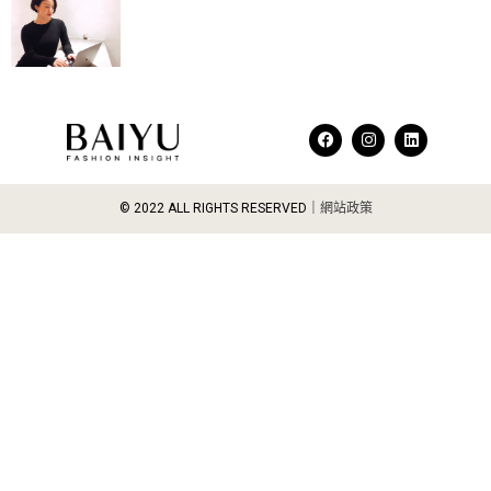
F
I
L
a
n
i
c
s
n
e
t
k
b
a
e
© 2022 ALL RIGHTS RESERVED​｜
網站政策
o
g
d
o
r
i
k
a
n
m