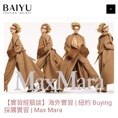
跳
至
主
要
內
容
【實習經驗談】海外實習 | 紐約 Buying
採購實習 | Max Mara